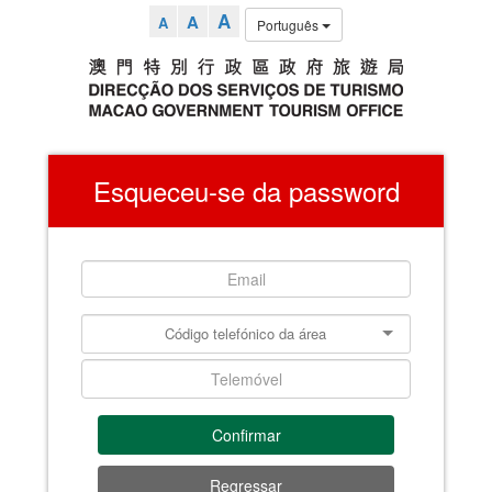
A
A
A
Português
Esqueceu-se da password
Confirmar
Regressar