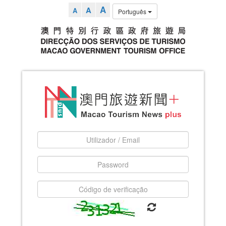
A
A
A
Português