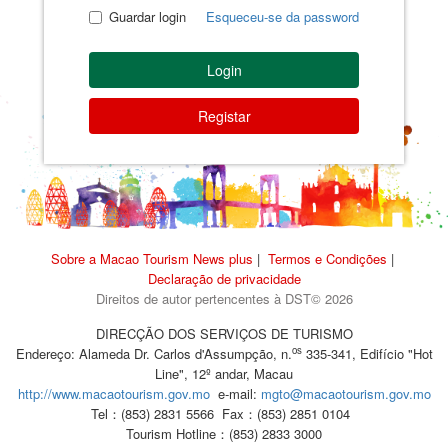
Guardar login
Esqueceu-se da password
Login
Registar
Sobre a Macao Tourism News plus
|
Termos e Condições
|
Declaração de privacidade
Direitos de autor pertencentes à DST© 2026
DIRECÇÃO DOS SERVIÇOS DE TURISMO
os
Endereço: Alameda Dr. Carlos d'Assumpção, n.
335-341, Edifício "Hot
Line", 12º andar, Macau
http://www.macaotourism.gov.mo
e-mail:
mgto@macaotourism.gov.mo
Tel：(853) 2831 5566
Fax：(853) 2851 0104
Tourism Hotline：(853) 2833 3000